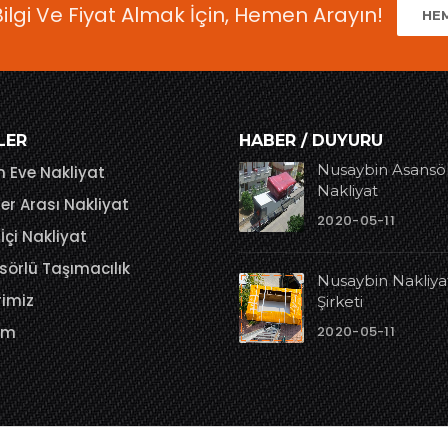
Bilgi Ve Fiyat Almak İçin, Hemen Arayın!
HE
LER
HABER / DUYURU
Nusaybin Asansö
 Eve Nakliyat
Nakliyat
ler Arası Nakliyat
2020-05-11
 İçi Nakliyat
örlü Taşımacılık
Nusaybin Nakliya
rimiz
Şirketi
sim
2020-05-11