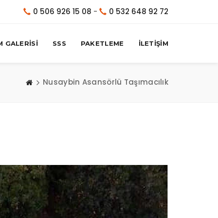
0 506 926 15 08
-
0 532 648 92 72
M GALERİSİ
SSS
PAKETLEME
İLETİŞİM
Nusaybin Asansörlü Taşımacılık