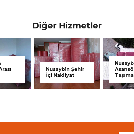
Diğer Hizmetler
Nusaybin
ybin Şehir
Asansörlü
Nu
Nakliyat
Taşımacılık
Ev