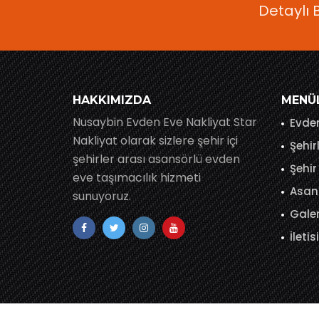
Detaylı 
HAKKIMIZDA
MENÜ
Nusaybin Evden Eve Nakliyat Star
Evden
Nakliyat olarak sizlere şehir içi
Şehir
şehirler arası asansörlü evden
Şehir
eve taşımacılık hizmeti
Asans
sunuyoruz.
Gale
İleti