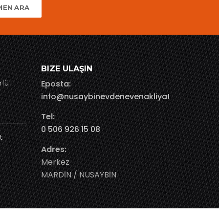
MEN ARA
BIZE ULAŞIN
rlü
Eposta:
info@nusaybinevdenevenakliyat.com
Tel:
0 506 926 15 08
t
Adres:
Merkez
MARDİN / NUSAYBİN