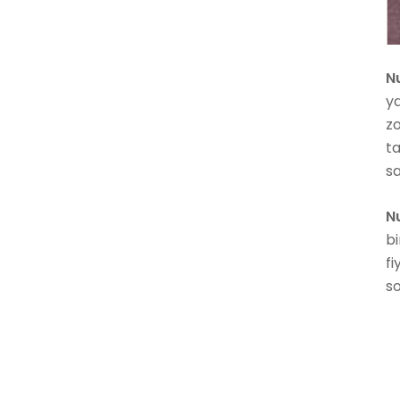
N
ya
zo
ta
sa
N
bi
fi
so