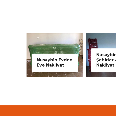
Nusaybin
ybin Evden
Şehirler Arası
Nusa
akliyat
Nakliyat
İçi 